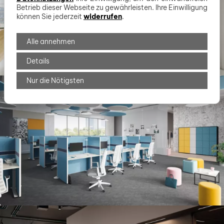
Betrieb dieser Webseite zu gewährleisten. Ihre Einwilligung
können Sie jederzeit
widerrufen
.
Alle annehmen
Details
Nur die Nötigsten